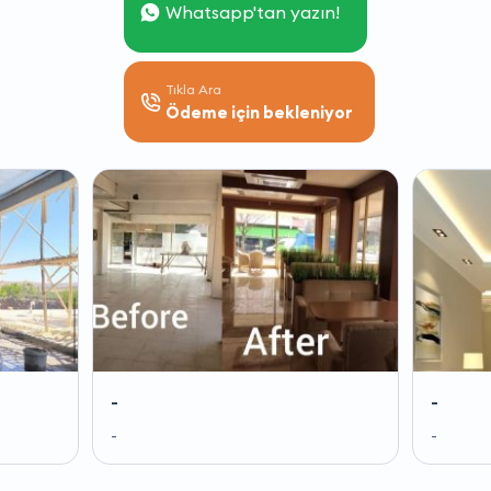
Whatsapp'tan yazın!
Tıkla Ara
Ödeme için bekleniyor
-
-
-
-