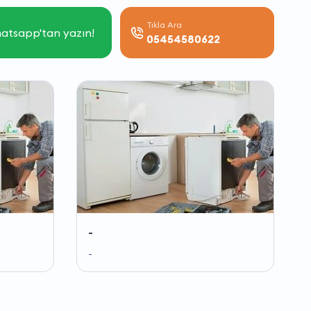
Tıkla Ara
atsapp'tan yazın!
05454580622
-
-