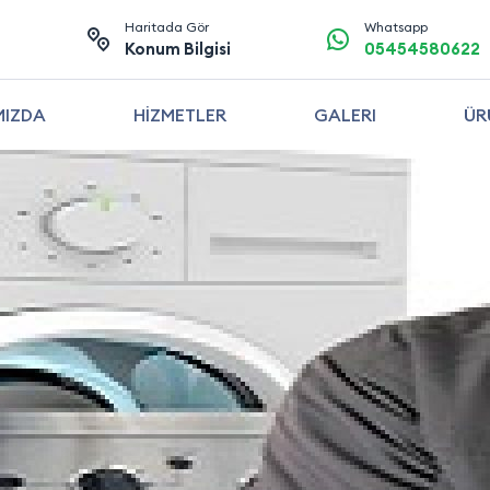
Haritada Gör
Whatsapp
Konum Bilgisi
05454580622
MIZDA
HİZMETLER
GALERI
ÜR