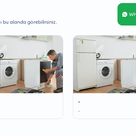
Wh
ı bu alanda görebilirsiniz.
-
-