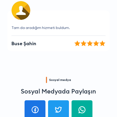
Güvenilir, hızlı ve verimli bir hizmet.
İrem Şen
Sosyal medya
Sosyal Medyada Paylaşın