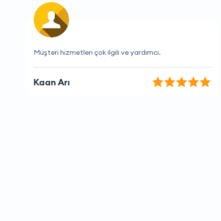
Tam da aradığım hizmeti buldum.
Buse Şahin