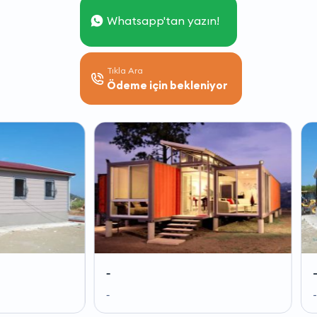
Whatsapp'tan yazın!
Tıkla Ara
Ödeme için bekleniyor
-
-
-
-