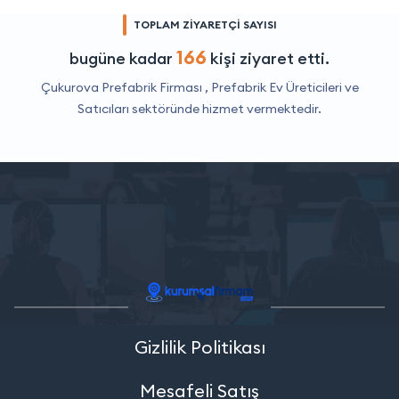
TOPLAM ZİYARETÇİ SAYISI
166
bugüne kadar
kişi ziyaret etti.
Çukurova Prefabrik Firması ,
Prefabrik Ev Üreticileri ve
Satıcıları
sektöründe hizmet vermektedir.
Gizlilik Politikası
Mesafeli Satış