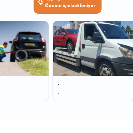
Ödeme için bekleniyor
-
-
-
-