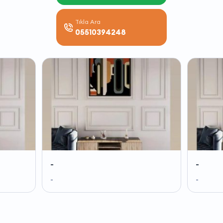
Tıkla Ara
05510394248
-
-
-
-