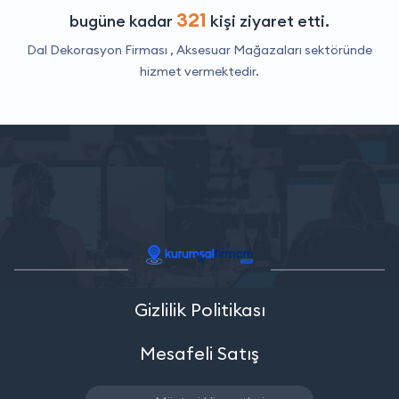
321
bugüne kadar
kişi ziyaret etti.
Dal Dekorasyon Firması ,
Aksesuar Mağazaları
sektöründe
hizmet vermektedir.
Gizlilik Politikası
Mesafeli Satış