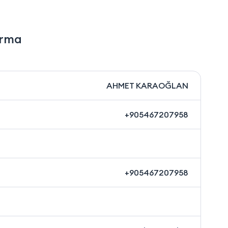
irma
AHMET KARAOĞLAN
+905467207958
+905467207958