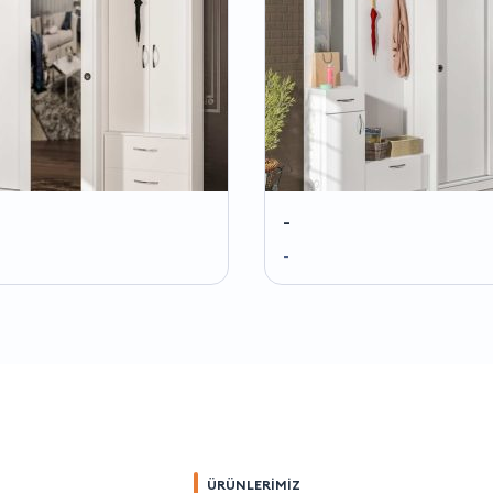
-
-
ÜRÜNLERİMİZ