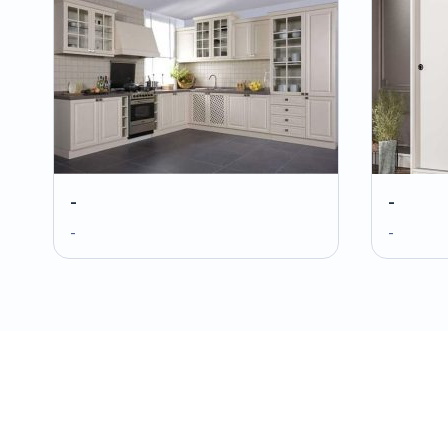
-
-
-
-