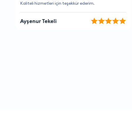
Çok iyi hizmet ve hızlı çözümler.
Elif Öztürk