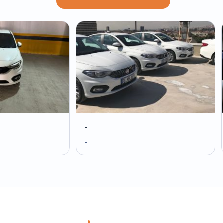
-
-
-
-