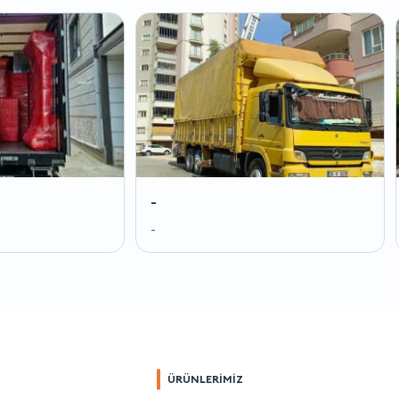
-
-
-
-
ÜRÜNLERİMİZ