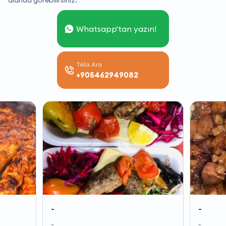
alanda görebilirsiniz.
Whatsapp'tan yazın!
Tıkla Ara
+905462949082
-
-
-
-