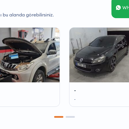
Wh
ı bu alanda görebilirsiniz.
-
-