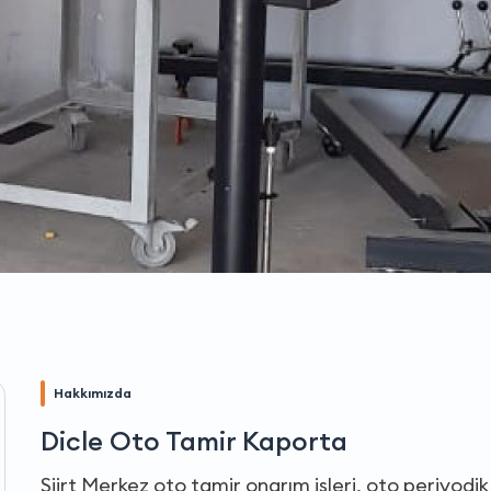
Hakkımızda
Dicle Oto Tamir Kaporta
Siirt Merkez oto tamir onarım işleri, oto periyod