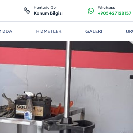
Haritada Gör
Whatsapp
Konum Bilgisi
+905427128137
MIZDA
HİZMETLER
GALERI
ÜR