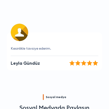
Bu firmayı herkese öneririm, hizmetleri mükemmel.
Pınar Kaya
Sosyal medya
Sosyal Medyada Paylaşın