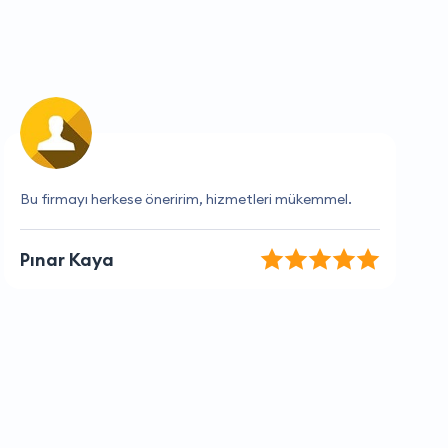
Her zaman güvenilir ve hızlılar
Zeliha Durmaz