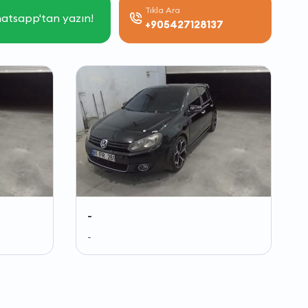
Tıkla Ara
atsapp'tan yazın!
+905427128137
-
-