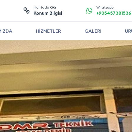
Haritada Gör
Whatsapp
Konum Bilgisi
+905457381536
MIZDA
HİZMETLER
GALERI
ÜR