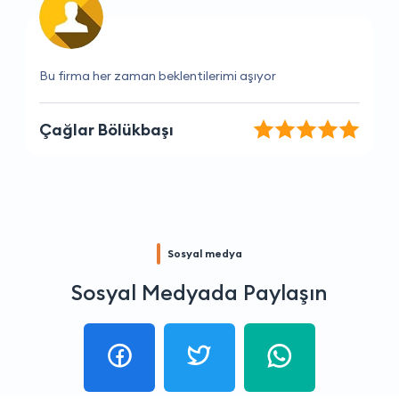
Hizmet kalitesi ve fiyat dengesi harika.
Ahu Uslu
Sosyal medya
Sosyal Medyada Paylaşın