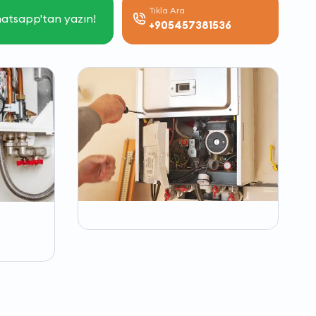
Tıkla Ara
atsapp'tan yazın!
+905457381536
-
-