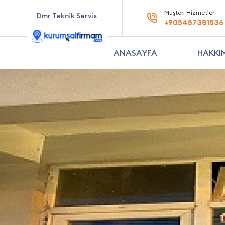
Müşteri Hizmetleri
Dmr Teknik Servis
+905457381536
ANASAYFA
HAKKI