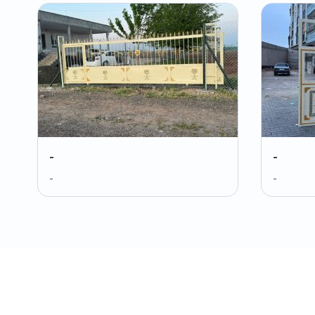
-
-
-
-