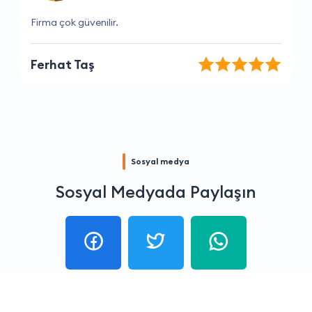
Yardımsever ve bilgili bir ekip, teşekkürler
Kadir Yıldız
Sosyal medya
Sosyal Medyada Paylaşın