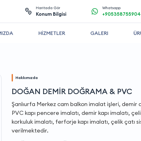
Haritada Gör
Whatsapp
Konum Bilgisi
+905358755904
MIZDA
HİZMETLER
GALERI
ÜR
Hakkımızda
DOĞAN DEMİR DOĞRAMA & PVC
Şanlıurfa Merkez cam balkon imalat işleri, demir
PVC kapı pencere imalatı, demir kapı imalatı, çelik
korkuluk imalatı, ferforje kapı imalatı, çelik çatı
verilmektedir.