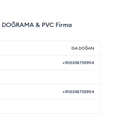
 DOĞRAMA & PVC Firma
İSA DOĞAN
+905358755904
+905358755904