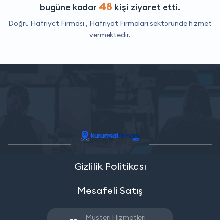
48
bugüne kadar
kişi ziyaret etti.
Doğru Hafriyat Firması ,
Hafriyat Firmaları
sektöründe hizmet
vermektedir.
Gizlilik Politikası
Mesafeli Satış
Müşteri Hizmetleri