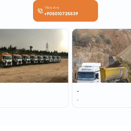
Tıkla Ara
+905010725539
-
-
-
-