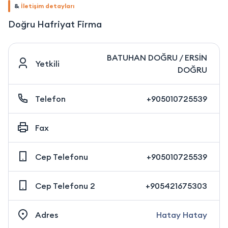
&
İletişim detayları
Doğru Hafriyat Firma
BATUHAN DOĞRU / ERSİN
Yetkili
DOĞRU
Telefon
+905010725539
Fax
Cep Telefonu
+905010725539
Cep Telefonu 2
+905421675303
Adres
Hatay Hatay