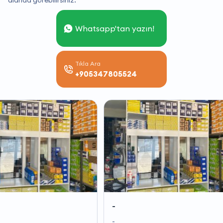
alanda görebilirsiniz.
Whatsapp'tan yazın!
Tıkla Ara
+905347805524
-
-
-
-