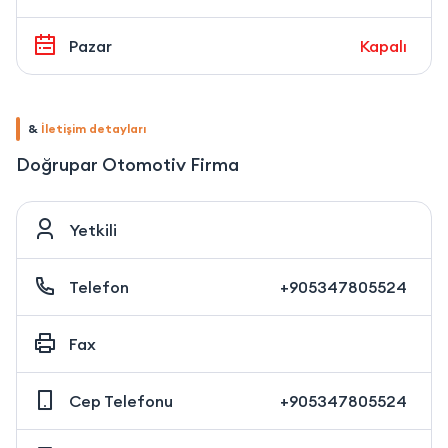
Pazar
Kapalı
&
İletişim detayları
Doğrupar Otomotiv Firma
Yetkili
Telefon
+905347805524
Fax
Cep Telefonu
+905347805524