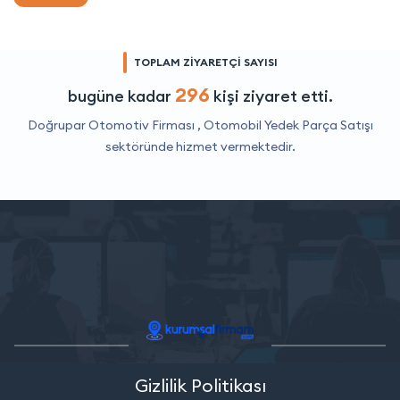
TOPLAM ZİYARETÇİ SAYISI
296
bugüne kadar
kişi ziyaret etti.
Doğrupar Otomotiv Firması ,
Otomobil Yedek Parça Satışı
sektöründe hizmet vermektedir.
Gizlilik Politikası