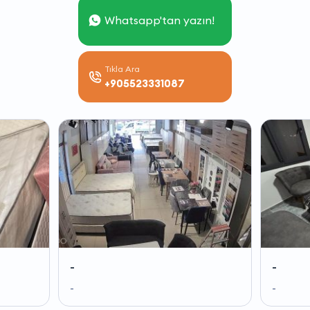
Whatsapp'tan yazın!
Tıkla Ara
+905523331087
-
-
-
-