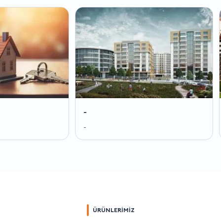
-
-
-
-
ÜRÜNLERİMİZ