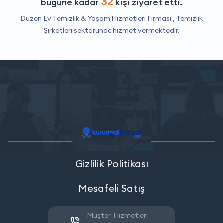
32
bugüne kadar
kişi ziyaret etti.
Düzen Ev Temizlik & Yaşam Hizmetleri Firması ,
Temizlik
Şirketleri
sektöründe hizmet vermektedir.
Gizlilik Politikası
Mesafeli Satış
Müşteri Hizmetleri