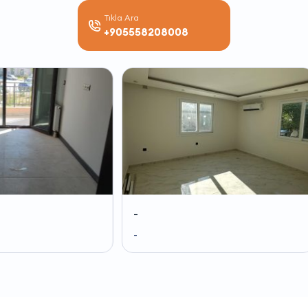
Tıkla Ara
+905558208008
-
-
-
-