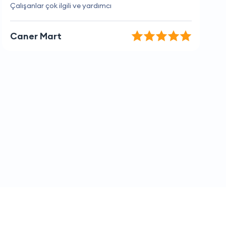
Her şey kusursuz, memnunum.
Ahmet Aktaş