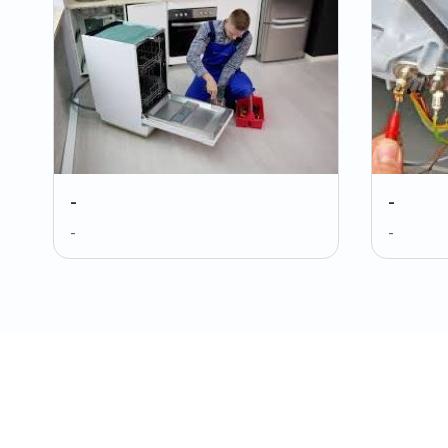
-
-
-
-