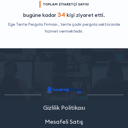
TOPLAM ZİYARETÇİ SAYISI
34
bugüne kadar
kişi ziyaret etti.
Ege Tente Pergola Firması ,
tente çadır pergola
sektöründe
hizmet vermektedir.
Gizlilik Politikası
Mesafeli Satış