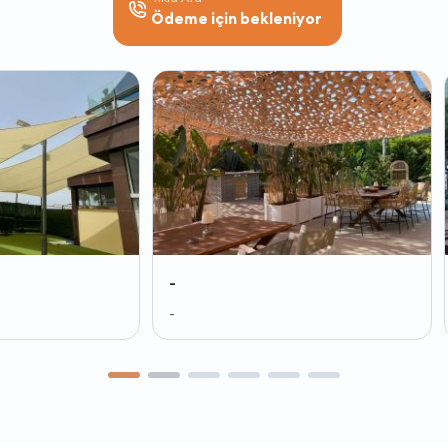
Ödeme için bekleniyor
-
-
-
-