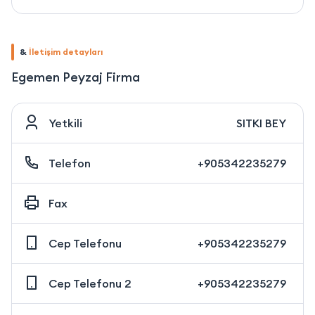
&
İletişim detayları
Egemen Peyzaj Firma
Yetkili
SITKI BEY
Telefon
+905342235279
Fax
Cep Telefonu
+905342235279
Cep Telefonu 2
+905342235279