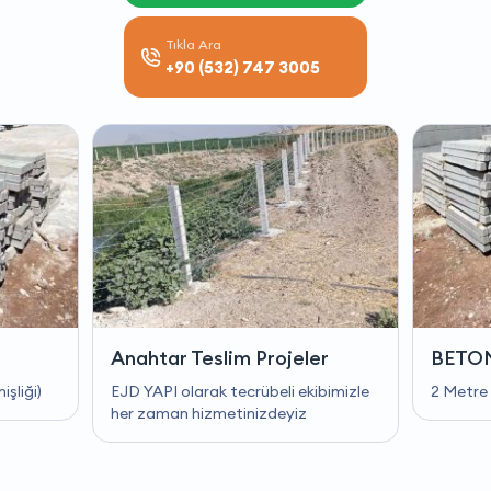
Tıkla Ara
+90 (532) 747 3005
Anahtar Teslim Projeler
BETO
şliği)
EJD YAPI olarak tecrübeli ekibimizle
2 Metre 
her zaman hizmetinizdeyiz