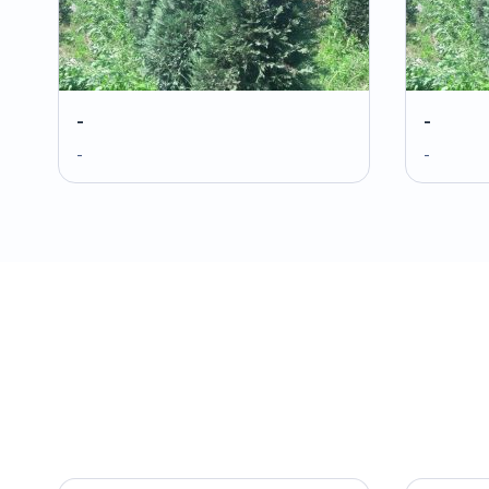
-
-
-
-