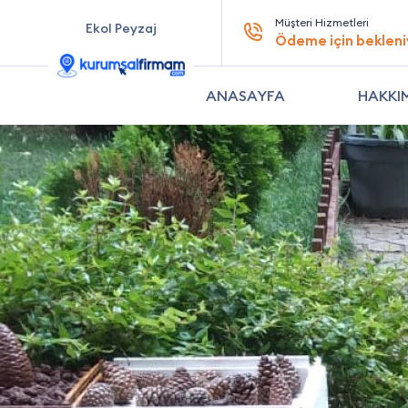
Müşteri Hizmetleri
Ekol Peyzaj
Ödeme için bekleni
ANASAYFA
HAKKI