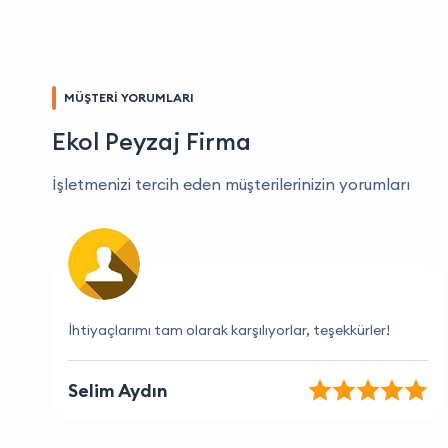
MÜŞTERİ YORUMLARI
Ekol Peyzaj Firma
İşletmenizi tercih eden müşterilerinizin yorumları
Harika bir firma, hizmetlerinden çok memnunum
Aysun Ata