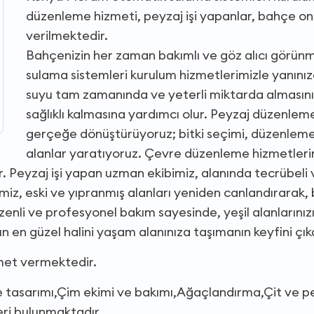
düzenleme hizmeti, peyzaj işi yapanlar, bahçe o
verilmektedir.
Bahçenizin her zaman bakımlı ve göz alıcı görün
sulama sistemleri kurulum hizmetlerimizle yanınızda
suyu tam zamanında ve yeterli miktarda almasını 
sağlıklı kalmasına yardımcı olur. Peyzaj düzenlem
gerçeğe dönüştürüyoruz; bitki seçimi, düzenleme
alanlar yaratıyoruz. Çevre düzenleme hizmetleri
r. Peyzaj işi yapan uzman ekibimiz, alanında tecrübeli
miz, eski ve yıpranmış alanları yeniden canlandırarak, 
enli ve profesyonel bakım sayesinde, yeşil alanlarınızı
n en güzel halini yaşam alanınıza taşımanın keyfini çık
zmet vermektedir.
hçe tasarımı,Çim ekimi ve bakımı,Ağaçlandırma,Çit ve 
ri bulunmaktadır.