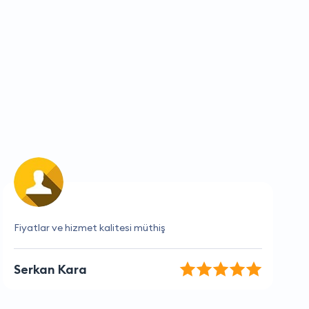
İhtiyaçlarımı tam olarak karşılıyorlar, teşekkürler!
Selim Aydın