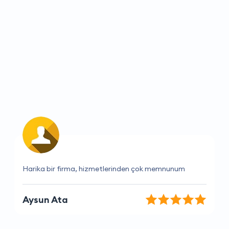
Fiyatlar ve hizmet kalitesi müthiş
Serkan Kara