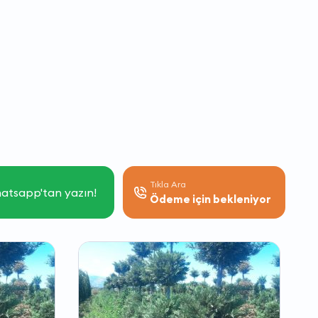
Tıkla Ara
atsapp'tan yazın!
Ödeme için bekleniyor