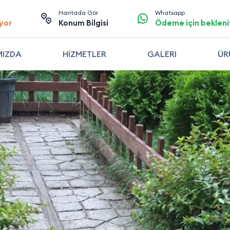
Haritada Gör
Whatsapp
yor
Konum Bilgisi
Ödeme için bekleni
MIZDA
HİZMETLER
GALERI
ÜR