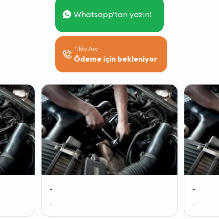
Whatsapp'tan yazın!
Tıkla Ara
Ödeme için bekleniyor
-
-
-
-