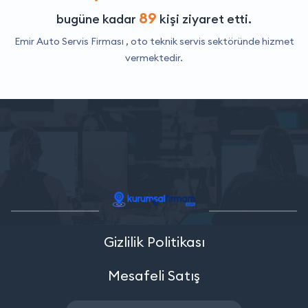
89
bugüne kadar
kişi ziyaret etti.
Emir Auto Servis Firması ,
oto teknik servis
sektöründe hizmet
vermektedir.
Gizlilik Politikası
Mesafeli Satış