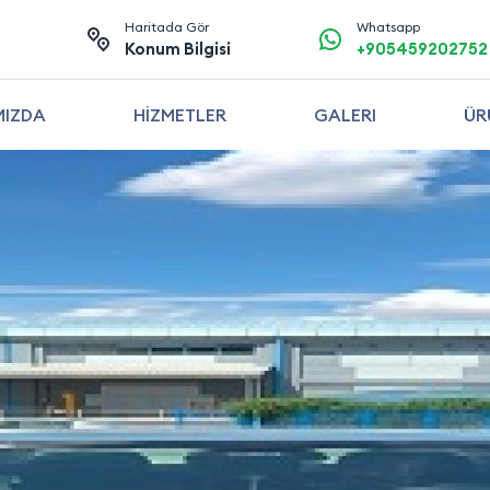
Haritada Gör
Whatsapp
Konum Bilgisi
+905459202752
MIZDA
HİZMETLER
GALERI
ÜR