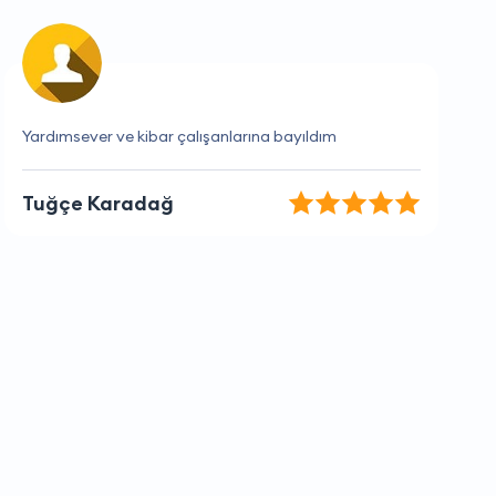
Her zaman doğru zamanlama ve mükemmel hizmet.
Merve Aktaş