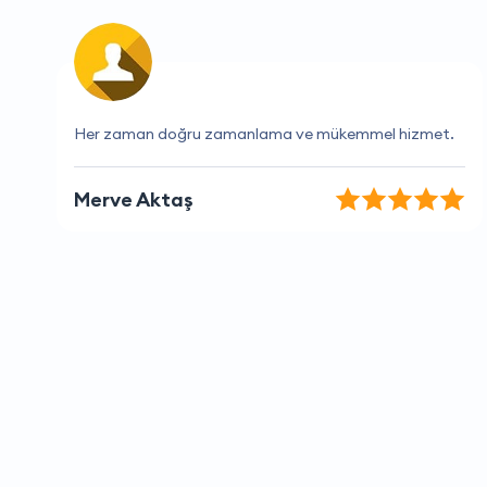
Gerçekten hızlı Hizmet, teşekkürler
Fatih Demirel