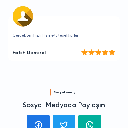
Yardımsever ve kibar çalışanlarına bayıldım
Tuğçe Karadağ
Sosyal medya
Sosyal Medyada Paylaşın