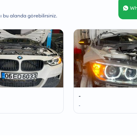
Wh
ı bu alanda görebilirsiniz.
-
-