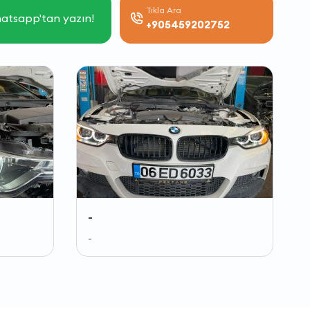
Tıkla Ara
atsapp'tan yazın!
+905459202752
-
-