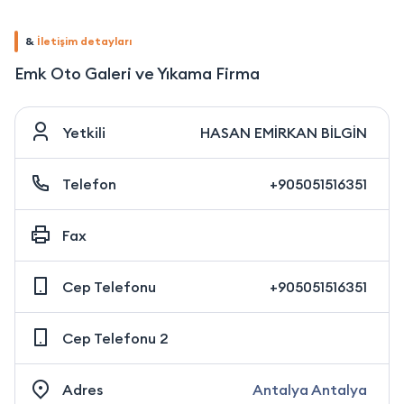
&
İletişim detayları
Emk Oto Galeri ve Yıkama Firma
Yetkili
HASAN EMİRKAN BİLGİN
Telefon
+905051516351
Fax
Cep Telefonu
+905051516351
Cep Telefonu 2
Adres
Antalya Antalya