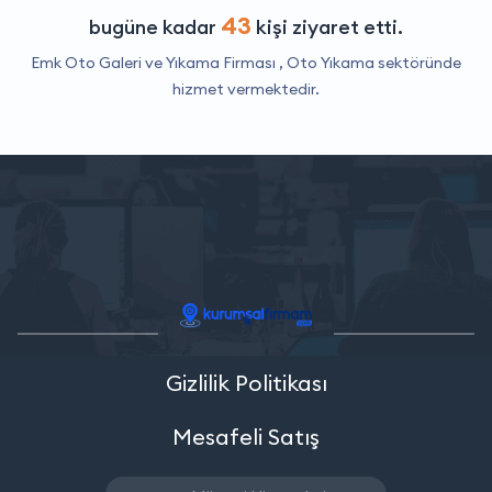
43
bugüne kadar
kişi ziyaret etti.
Emk Oto Galeri ve Yıkama Firması ,
Oto Yıkama
sektöründe
hizmet vermektedir.
Gizlilik Politikası
Mesafeli Satış