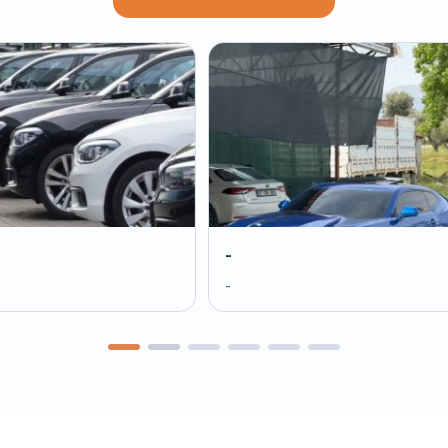
-
-
-
-