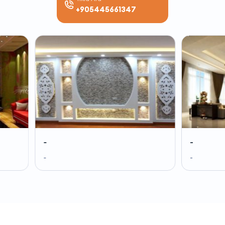
+905445661347
-
-
-
-