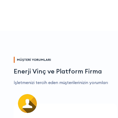
MÜŞTERİ YORUMLARI
Enerji Vinç ve Platform Firma
İşletmenizi tercih eden müşterilerinizin yorumları