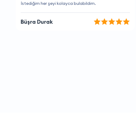
Hizmetlerini kesinlikle tavsiye ederim.
Kaan Aydın