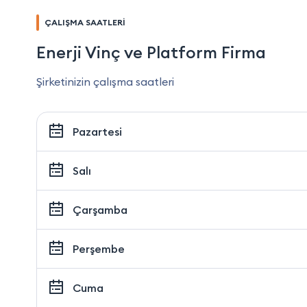
ÇALIŞMA SAATLERİ
Enerji Vinç ve Platform Firma
Şirketinizin çalışma saatleri
Pazartesi
Salı
Çarşamba
Perşembe
Cuma