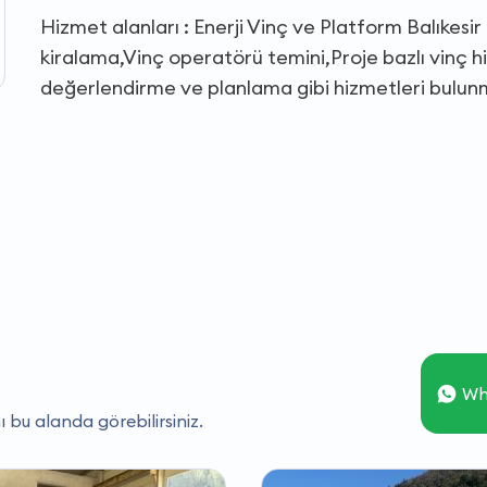
Hizmet alanları : Enerji Vinç ve Platform Balıkesir
kiralama,Vinç operatörü temini,Proje bazlı vinç 
değerlendirme ve planlama gibi hizmetleri bulun
Wh
ı bu alanda görebilirsiniz.