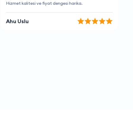
İstediğim her şeyi kolayca bulabildim.
Büşra Durak