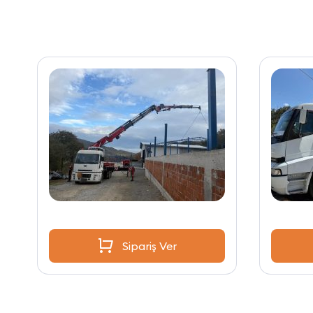
Sipariş Ver