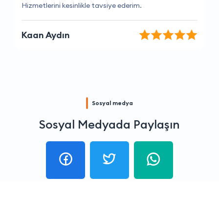
Hizmet kalitesi ve fiyat dengesi harika.
Ahu Uslu
Sosyal medya
Sosyal Medyada Paylaşın