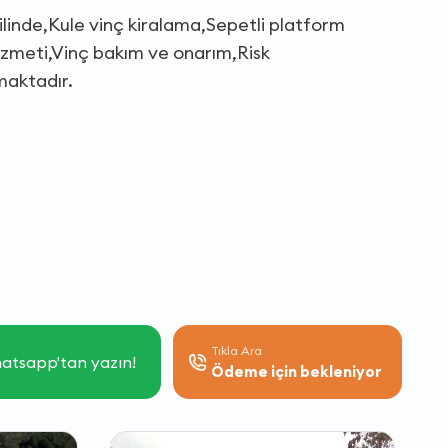
 ilinde,Kule vinç kiralama,Sepetli platform
hizmeti,Vinç bakım ve onarım,Risk
maktadır.
Tıkla Ara
atsapp'tan yazın!
Ödeme için bekleniyor