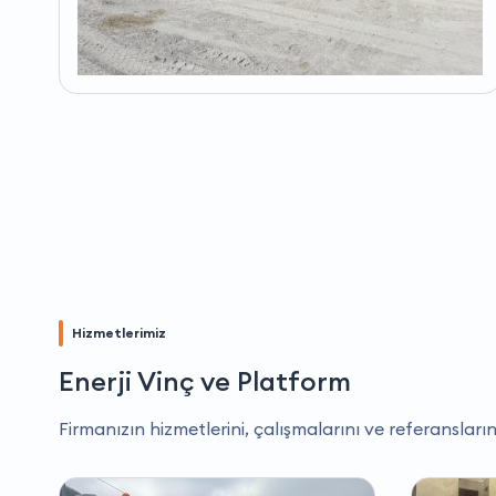
Hizmetlerimiz
Enerji Vinç ve Platform
Firmanızın hizmetlerini, çalışmalarını ve referansların