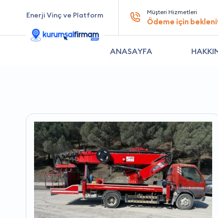
Müşteri Hizmetleri
Enerji Vinç ve Platform
Ödeme için bekleni
ANASAYFA
HAKKI