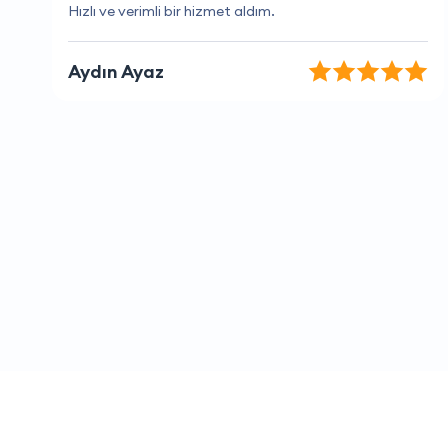
Benim için en güvenilir firma.
Ayşegül Sağlam