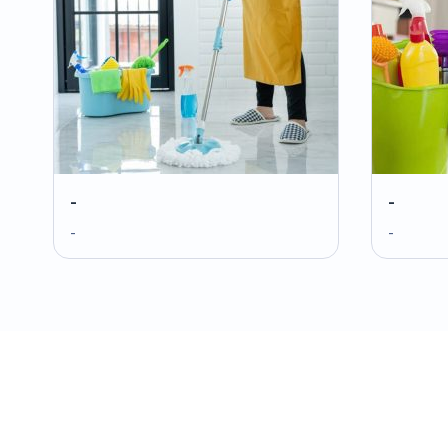
-
-
-
-