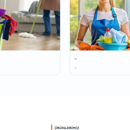
-
-
ÜRÜNLERİMİZ