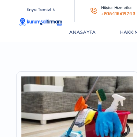
Müşteri Hizmetleri
Enya Temizlik
+905415619743
ANASAYFA
HAKKI