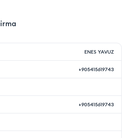
Firma
ENES YAVUZ
+905415619743
+905415619743