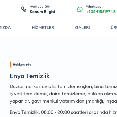
Haritada Gör
Whatsapp
Konum Bilgisi
+905415619743
MIZDA
HİZMETLER
GALERI
ÜR
Hakkımızda
Enya Temizlik
Düzce merkez ev ofis temizleme işleri, bina temiz
iş yeri temizleme, daire temizleme, dükkan alım sat
yapanlar, gayrimenkul yatırım danışmanlığı, inşaat
Enya Temizlik, 08:00 - 20:00 saatleri arasında hi