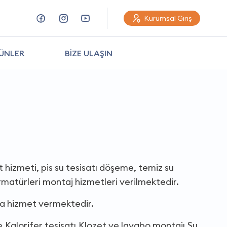
Kurumsal Giriş
ÜNLER
BİZE ULAŞIN
t hizmeti, pis su tesisatı döşeme, temiz su
matürleri montaj hizmetleri verilmektedir.
da hizmet vermektedir.
e,Kalorifer tesisatı,Klozet ve lavabo montajı,Su