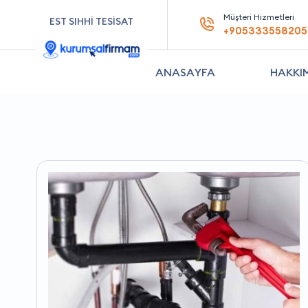
Müşteri Hizmetleri
EST SIHHİ TESİSAT
+905333558205
ANASAYFA
HAKKI