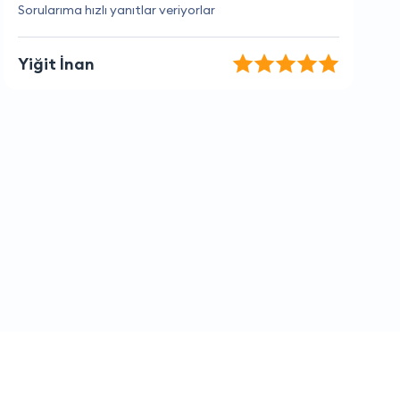
Hızlı teslimat ve iyi hizmet
Elif Aslan