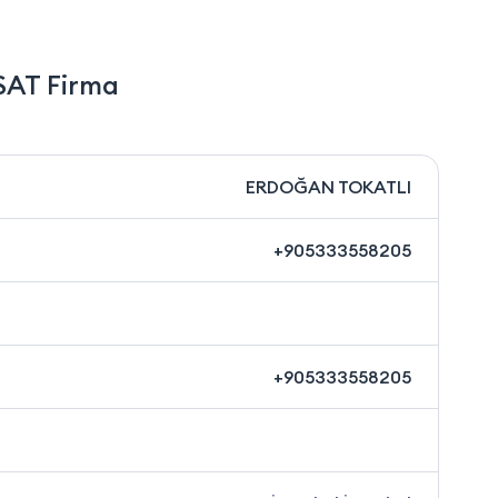
SAT Firma
ERDOĞAN TOKATLI
+905333558205
+905333558205