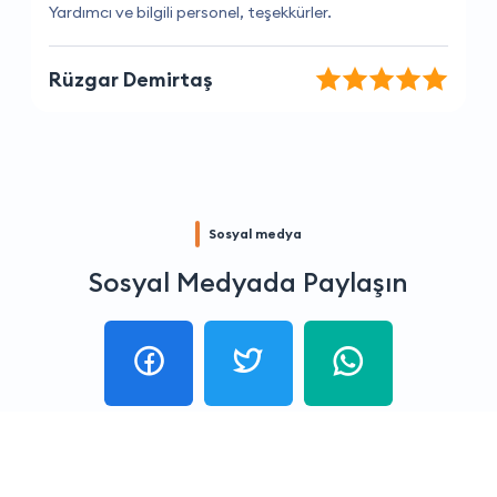
Sorularıma hızlı yanıtlar veriyorlar
Yiğit İnan
Sosyal medya
Sosyal Medyada Paylaşın