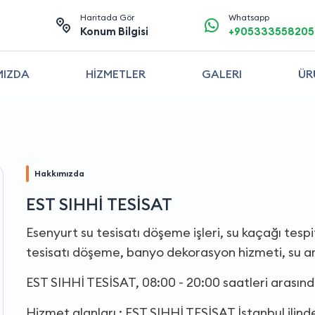
Haritada Gör
Whatsapp
Konum Bilgisi
+905333558205
MIZDA
HİZMETLER
GALERI
ÜR
Hakkımızda
EST SIHHİ TESİSAT
Esenyurt su tesisatı döşeme işleri, su kaçağı tespi
tesisatı döşeme, banyo dekorasyon hizmeti, su ar
EST SIHHİ TESİSAT, 08:00 - 20:00 saatleri arasın
Hizmet alanları : EST SIHHİ TESİSAT İstanbul ilind