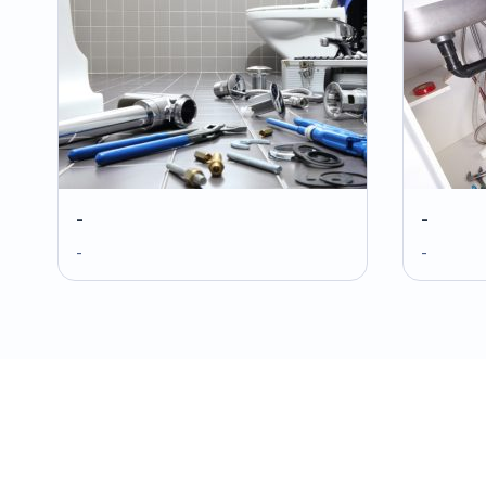
-
-
-
-