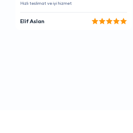
Yardımcı ve bilgili personel, teşekkürler.
Rüzgar Demirtaş