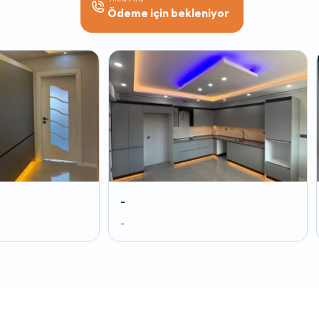
Ödeme için bekleniyor
-
-
-
-