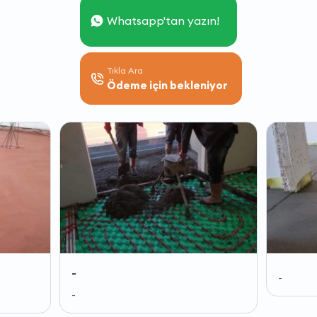
Whatsapp'tan yazın!
Tıkla Ara
Ödeme için bekleniyor
-
-
-