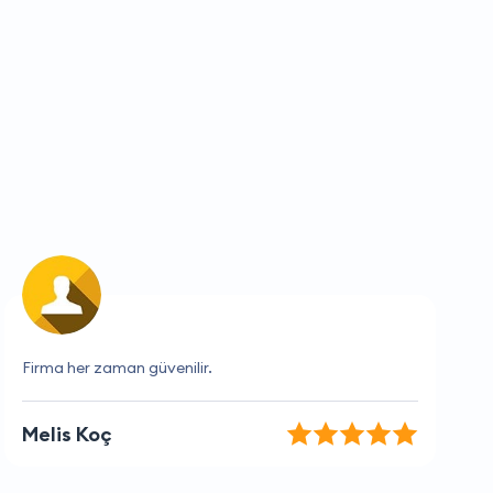
İhtiyaçlarımı tam anladılar ve hızlı çözüm ürettiler.
Zeynep Çelik