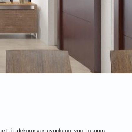
eti, iç dekorasyon uygulama, yapı tasarım