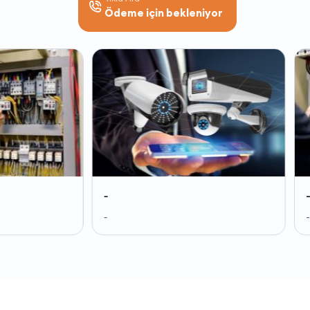
Ödeme için bekleniyor
-
-
-
-