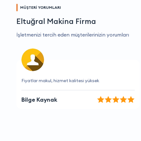
MÜŞTERİ YORUMLARI
Eltuğral Makina Firma
İşletmenizi tercih eden müşterilerinizin yorumları
Sorunlarıma anında çözüm buldular, çok memnun
kaldım
Ece Bilgin