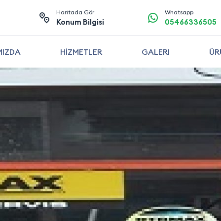
Haritada Gör
Whatsapp
Konum Bilgisi
05466336505
MIZDA
HİZMETLER
GALERI
ÜR