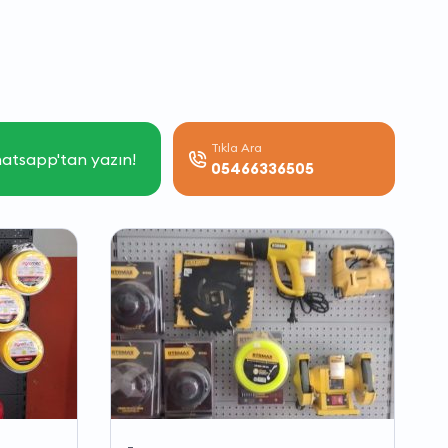
Tıkla Ara
atsapp'tan yazın!
05466336505
-