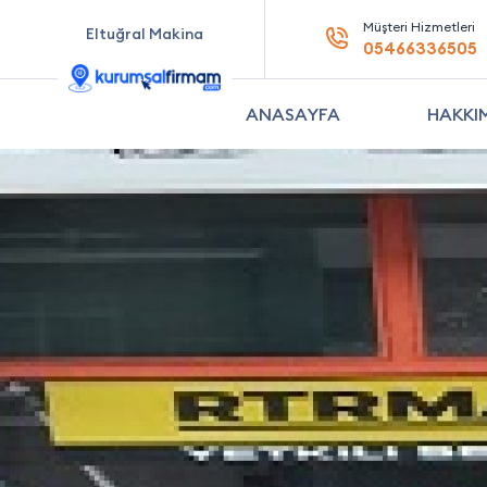
Müşteri Hizmetleri
Eltuğral Makina
05466336505
ANASAYFA
HAKKI