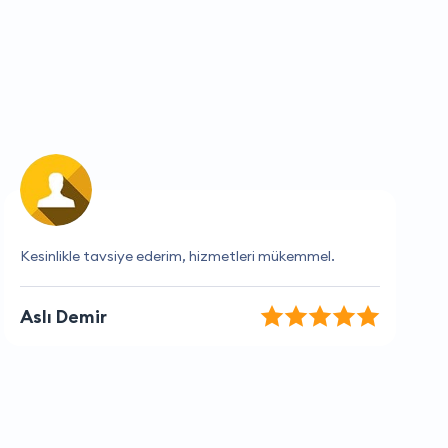
Fiyatlar makul, hizmet kalitesi yüksek
Bilge Kaynak