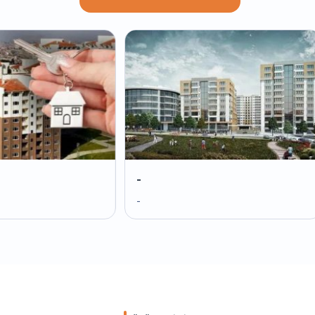
-
-
-
-