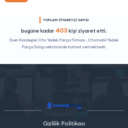
TOPLAM ZİYARETÇİ SAYISI
403
bugüne kadar
kişi ziyaret etti.
Esen Kardeşler Oto Yedek Parça Firması ,
Otomobil Yedek
Parça Satışı
sektöründe hizmet vermektedir.
Gizlilik Politikası