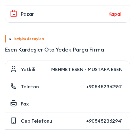
Pazar
Kapalı
&
İletişim detayları
Esen Kardeşler Oto Yedek Parça Firma
Yetkili
MEHMET ESEN - MUSTAFA ESEN
Telefon
+905452362941
Fax
Cep Telefonu
+905452362941