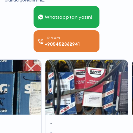
alanda görebilirsiniz.
Whatsapp'tan yazın!
Tıkla Ara
+905452362941
-
-
-
-