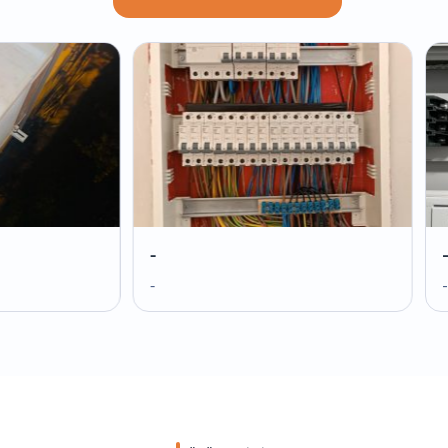
-
-
-
-