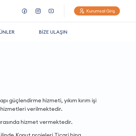
Kurumsal Giriş
ÜNLER
BİZE ULAŞIN
ı güçlendirme hizmeti, yıkım kırım işi
 hizmetleri verilmektedir.
 arasında hizmet vermektedir.
linde,Konut projeleri,Ticari bina