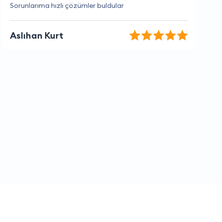
Kesinlikle tavsiye ederim, mükemmel hizmet.
Selen Yılmaz