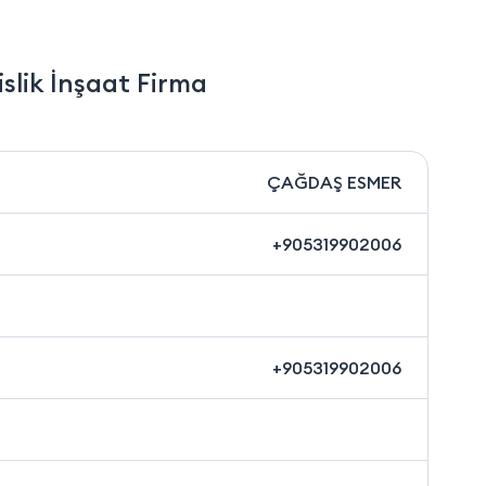
lik İnşaat Firma
ÇAĞDAŞ ESMER
+905319902006
+905319902006