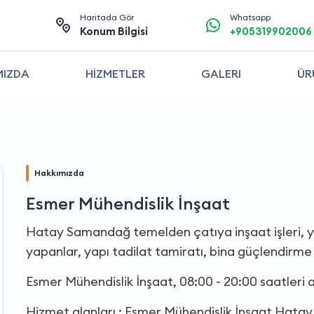
Haritada Gör
Whatsapp
Konum Bilgisi
+905319902006
MIZDA
HİZMETLER
GALERI
ÜR
Hakkımızda
Esmer Mühendislik İnşaat
Hatay Samandağ temelden çatıya inşaat işleri, yap
yapanlar, yapı tadilat tamiratı, bina güçlendirme
Esmer Mühendislik İnşaat, 08:00 - 20:00 saatleri
Hizmet alanları : Esmer Mühendislik İnşaat Hatay i