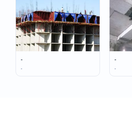
-
-
-
-