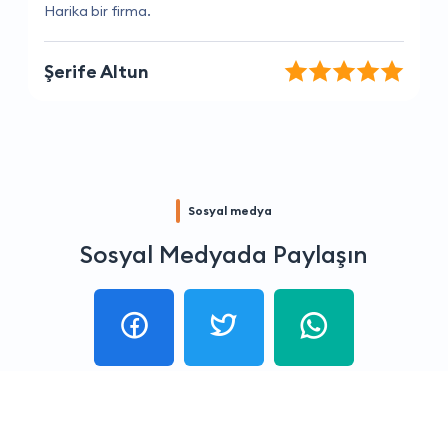
Sorunlarıma hızlı çözümler buldular
Aslıhan Kurt
Sosyal medya
Sosyal Medyada Paylaşın