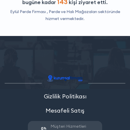
143
bugüne kadar
kişi ziyaret etti.
Eylül Perde Firması ,
Perde ve Halı Mağazaları
sektöründe
hizmet vermektedir.
Gizlilik Politikası
Mesafeli Satış
Müşteri Hizmetleri