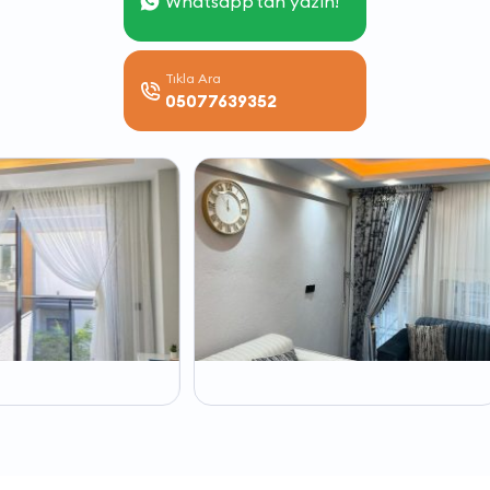
Whatsapp'tan yazın!
Tıkla Ara
05077639352