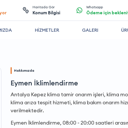
Haritada Gör
Whatsapp
yor
Konum Bilgisi
Ödeme için bekleni
MIZDA
HİZMETLER
GALERI
ÜR
Hakkımızda
Eymen İklimlendirme
Antalya Kepez klima tamir onarım işleri, klima mo
klima arıza tespit hizmeti, klima bakım onarım hi
verilmektedir.
Eymen İklimlendirme, 08:00 - 20:00 saatleri aras