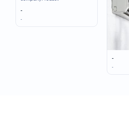
-
-
-
-