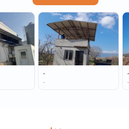
-
-
-
-