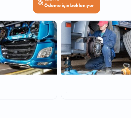
Ödeme için bekleniyor
-
-
-
-