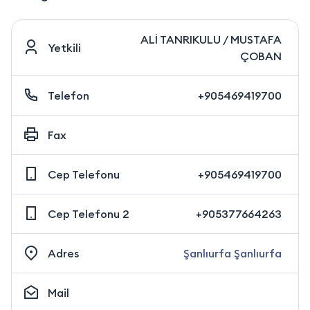
ALİ TANRIKULU / MUSTAFA
Yetkili
ÇOBAN
Telefon
+905469419700
Fax
Cep Telefonu
+905469419700
Cep Telefonu 2
+905377664263
Adres
Şanlıurfa Şanlıurfa
Mail