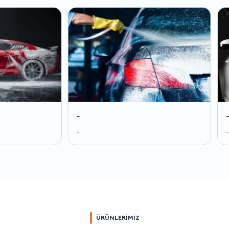
-
-
-
-
ÜRÜNLERİMİZ