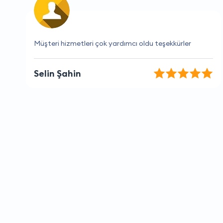
İhtiyaçlarımı tam olarak anladılar ve yardımcı oldular.
Aylin Arslan