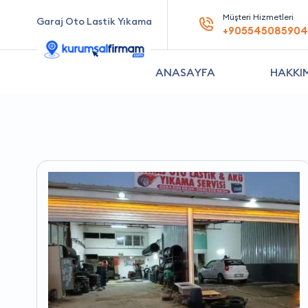
Müşteri Hizmetleri
Garaj Oto Lastik Yıkama
+905545085904
ANASAYFA
HAKKI