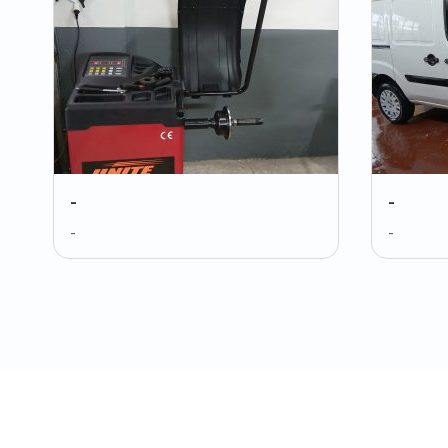
-
-
-
-