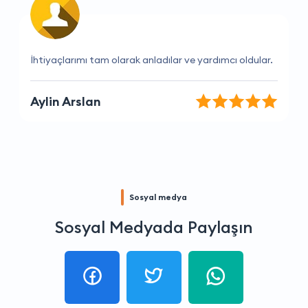
Müşteri hizmetleri çok yardımsever ve kibar.
Aslı Akın
Sosyal medya
Sosyal Medyada Paylaşın