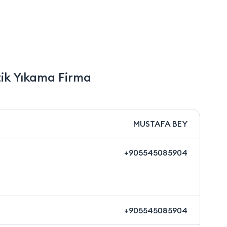
ik Yıkama Firma
MUSTAFA BEY
+905545085904
+905545085904