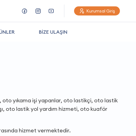
Kurumsal Giriş
ÜNLER
BİZE ULAŞIN
 oto yıkama işi yapanlar, oto lastikçi, oto lastik
tışı, oto lastik yol yardım hizmeti, oto kuaför
arasında hizmet vermektedir.