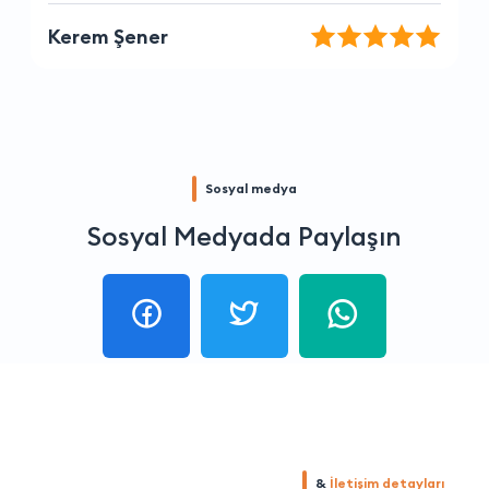
Müge Çelik
Sosyal medya
Sosyal Medyada Paylaşın
&
İletişim detayları