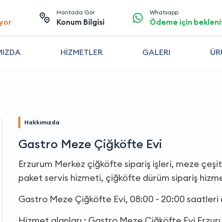
Haritada Gör
Whatsapp
yor
Konum Bilgisi
Ödeme için bekleni
MIZDA
HİZMETLER
GALERI
ÜR
Hakkımızda
Gastro Meze Çiğköfte Evi
Erzurum Merkez çiğköfte sipariş işleri, meze çeşitl
paket servis hizmeti, çiğköfte dürüm sipariş hizme
Gastro Meze Çiğköfte Evi, 08:00 - 20:00 saatleri
Hizmet alanları : Gastro Meze Çiğköfte Evi Erzur