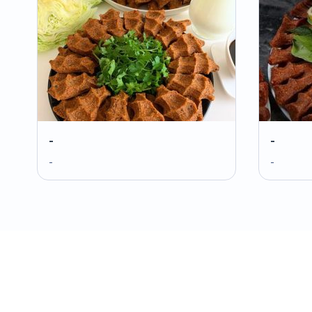
-
-
-
-