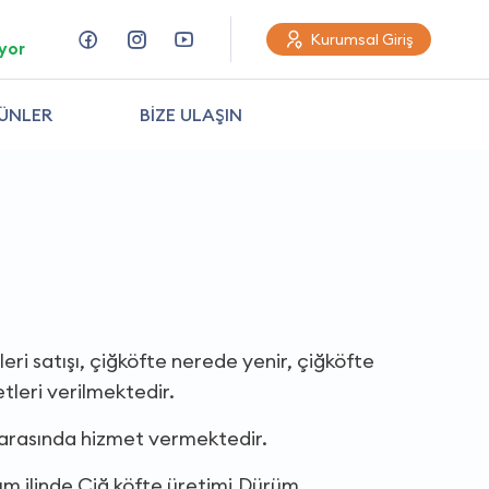
Kurumsal Giriş
yor
ÜNLER
BİZE ULAŞIN
eri satışı, çiğköfte nerede yenir, çiğköfte
tleri verilmektedir.
 arasında hizmet vermektedir.
um ilinde,Çiğ köfte üretimi,Dürüm