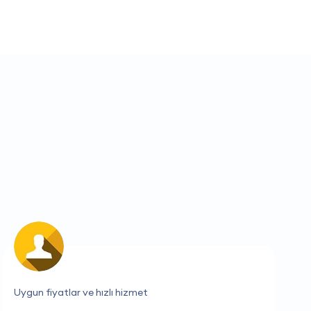
İhtiyacım olan tüm bilgileri hızlı bir şekilde sağladılar.