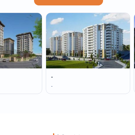
-
-
-
-