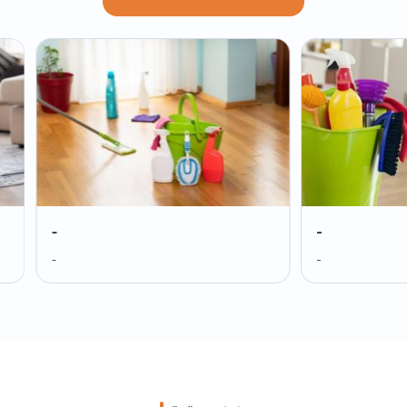
-
-
-
-