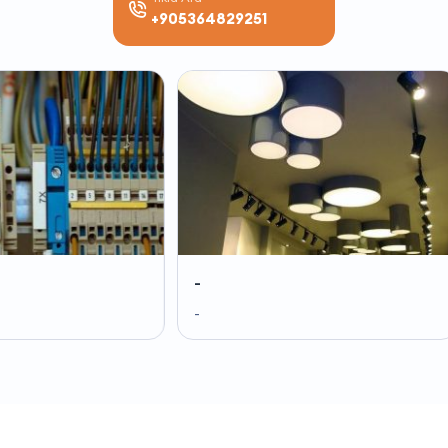
+905364829251
-
-
-
-