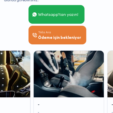
alanda görebilirsiniz.
Whatsapp'tan yazın!
Tıkla Ara
Ödeme için bekleniyor
-
-
-
-