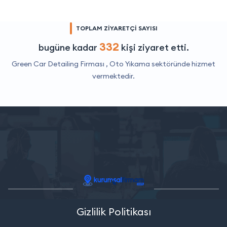
TOPLAM ZİYARETÇİ SAYISI
332
bugüne kadar
kişi ziyaret etti.
Green Car Detailing Firması ,
Oto Yıkama
sektöründe hizmet
vermektedir.
Gizlilik Politikası