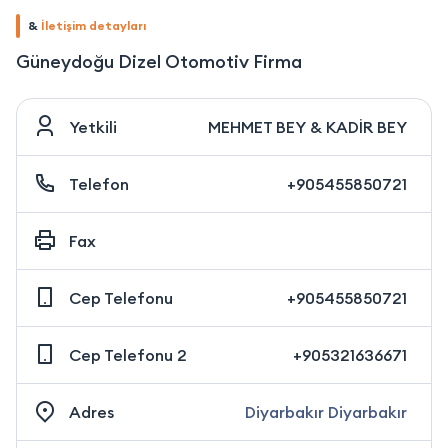
&
İletişim detayları
Güneydoğu Dizel Otomotiv Firma
Yetkili
MEHMET BEY & KADİR BEY
Telefon
+905455850721
Fax
Cep Telefonu
+905455850721
Cep Telefonu 2
+905321636671
Adres
Diyarbakır Diyarbakır