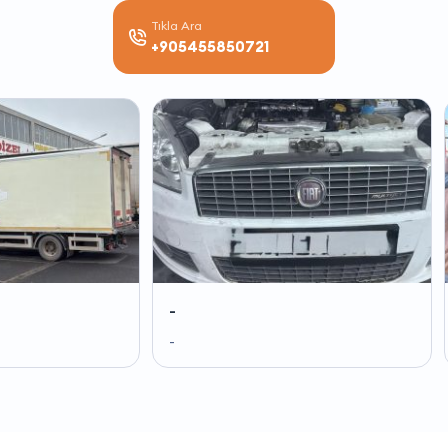
Tıkla Ara
+905455850721
-
-
-
-