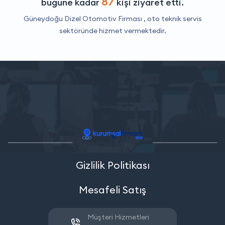
87
bugüne kadar
kişi ziyaret etti.
Güneydoğu Dizel Otomotiv Firması ,
oto teknik servis
sektöründe hizmet vermektedir.
Gizlilik Politikası
Mesafeli Satış
Müşteri Hizmetleri